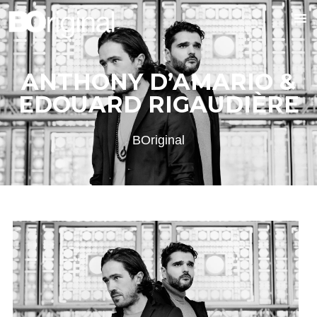
ANTHONY D’AMARIO &
EDOUARD RIGAUDIÈRE
BOriginal