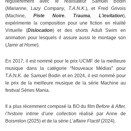
régulièrement avec le réalisateur Samuel Bodin
(
Marianne
,
Lazy Company
,
T.A.N.K
.), et Fred Grivois
(Machine,
Piste Noire
,
Trauma
,
L’invitation
),
expérimente la composition pour une fiction en réalité
Virtuelle (
Dislocation
) et des shorts Adult Swim en
animation pour lesquels il assure aussi le montage son
(
Jamir at Home
).
En 2017, il est nommé pour le prix UCMF de la meilleure
musique dans la catégorie “Nouveaux Médias” pour
T.A.N.K. de Samuel Bodin et en 2024, il est nommé pour
le prix de la meilleure musique de la série Machine au
festival Séries Mania.
Il a plus récemment composé la BO du film
Before & After,
l’histoire intime d’une collection
réalisé par Anne de
Boismilon (2025) et de la série
L’affaire Flactif
(2024).