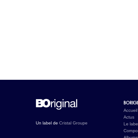
BORIG
Accueil
Actus
Un label de
Cristal Groupe
Le labe
Compos
Albums