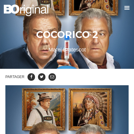
COCORICO 2
Matei Bratescot
PARTAGER