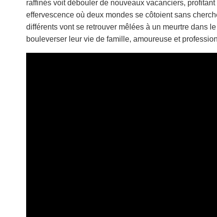
raffinés voit débouler de nouveaux vacanciers, profitan
effervescence où deux mondes se côtoient sans cherch
différents vont se retrouver mêlées à un meurtre dans le 
bouleverser leur vie de famille, amoureuse et professi