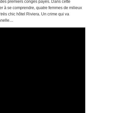
t des premiers congés payés. Dans cette
er à se comprendre, quatre femmes de milieux
très chic hôtel Riviera. Un crime qui va
onnelle…