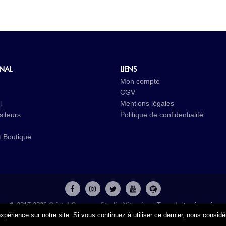
INAL
LIENS
Mon compte
CGV
l
Mentions légales
iteurs
Politique de confidentialité
t
Boutique
© 2017-2026
Cristal Groupe
-
Studio Vitamine
- Tous droits réservés
xpérience sur notre site. Si vous continuez à utiliser ce dernier, nous consid