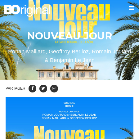
NOUVEAU JOUR
Ronan Maillard, Geoffroy Berlioz, Romain Joutard
& Benjamin Le Jean
PARTAGER