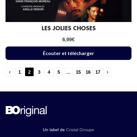
LES JOLIES CHOSES
6,99
€
Écouter et télécharger
1
2
3
4
5
…
15
16
17
Un label de
Cristal Groupe