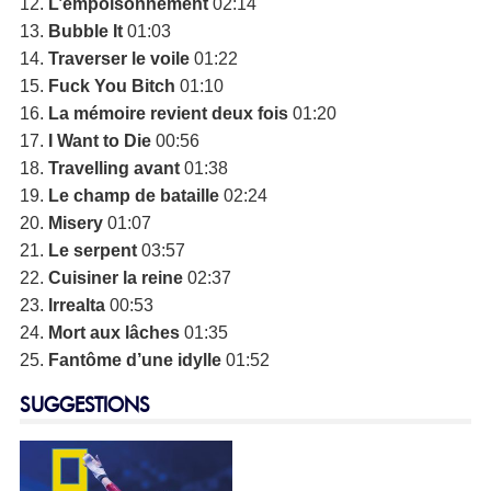
12.
L’empoisonnement
02:14
13.
Bubble It
01:03
14.
Traverser le voile
01:22
15.
Fuck You Bitch
01:10
16.
La mémoire revient deux fois
01:20
17.
I Want to Die
00:56
18.
Travelling avant
01:38
19.
Le champ de bataille
02:24
20.
Misery
01:07
21.
Le serpent
03:57
22.
Cuisiner la reine
02:37
23.
Irrealta
00:53
24.
Mort aux lâches
01:35
25.
Fantôme d’une idylle
01:52
SUGGESTIONS