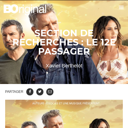
SECTION DE
RECHERCHES : LE 12E
PASSAGER
Xavier Berthelot
PARTAGER