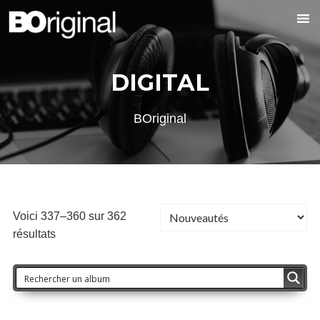
DIGITAL
BOriginal
Voici 337–360 sur 362
résultats