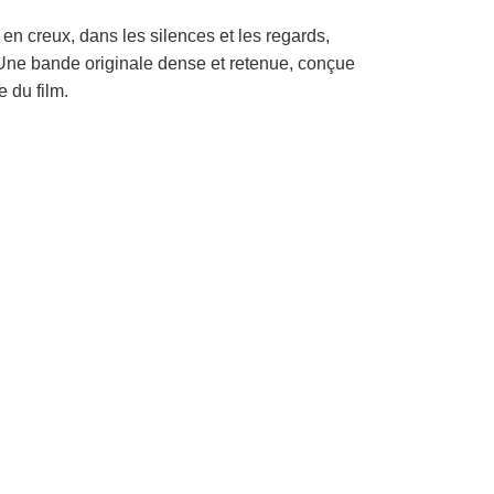
n creux, dans les silences et les regards,
t. Une bande originale dense et retenue, conçue
e du film.