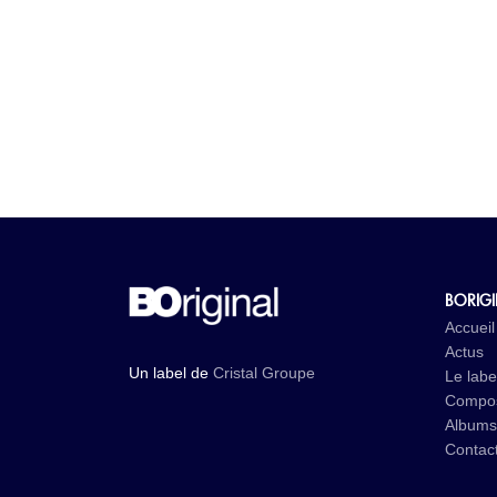
BORIG
Accueil
Actus
Un label de
Cristal Groupe
Le labe
Compos
Albums
Contac